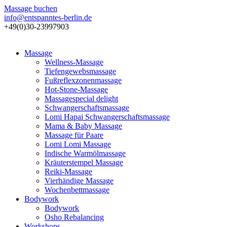
Massage buchen
info@entspanntes-berlin.de
+49(0)30-23997903
Massage
Wellness-Massage
Tiefengewebsmassage
Fußreflexzonenmassage
Hot-Stone-Massage
Massagespecial delight
Schwangerschaftsmassage
Lomi Hapai Schwangerschaftsmassage
Mama & Baby Massage
Massage für Paare
Lomi Lomi Massage
Indische Warmölmassage
Kräuterstempel Massage
Reiki-Massage
Vierhändige Massage
Wochenbettmassage
Bodywork
Bodywork
Osho Rebalancing
Workshops