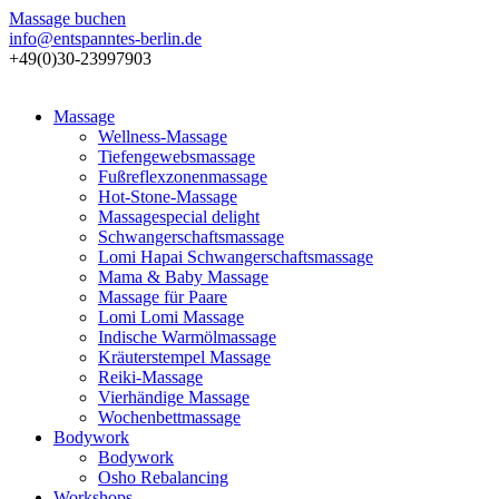
Massage buchen
info@entspanntes-berlin.de
+49(0)30-23997903
Massage
Wellness-Massage
Tiefengewebsmassage
Fußreflexzonenmassage
Hot-Stone-Massage
Massagespecial delight
Schwangerschaftsmassage
Lomi Hapai Schwangerschaftsmassage
Mama & Baby Massage
Massage für Paare
Lomi Lomi Massage
Indische Warmölmassage
Kräuterstempel Massage
Reiki-Massage
Vierhändige Massage
Wochenbettmassage
Bodywork
Bodywork
Osho Rebalancing
Workshops