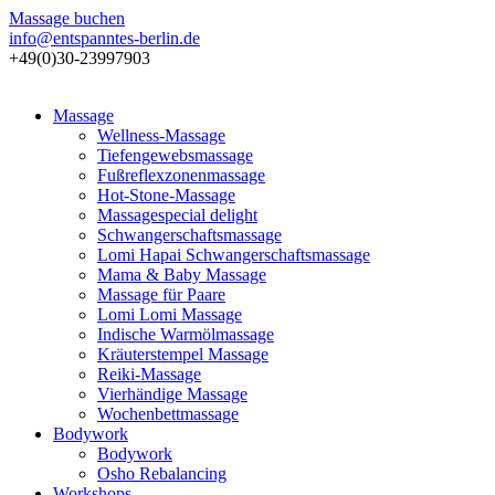
Massage buchen
info@entspanntes-berlin.de
+49(0)30-23997903
Massage
Wellness-Massage
Tiefengewebsmassage
Fußreflexzonenmassage
Hot-Stone-Massage
Massagespecial delight
Schwangerschaftsmassage
Lomi Hapai Schwangerschaftsmassage
Mama & Baby Massage
Massage für Paare
Lomi Lomi Massage
Indische Warmölmassage
Kräuterstempel Massage
Reiki-Massage
Vierhändige Massage
Wochenbettmassage
Bodywork
Bodywork
Osho Rebalancing
Workshops