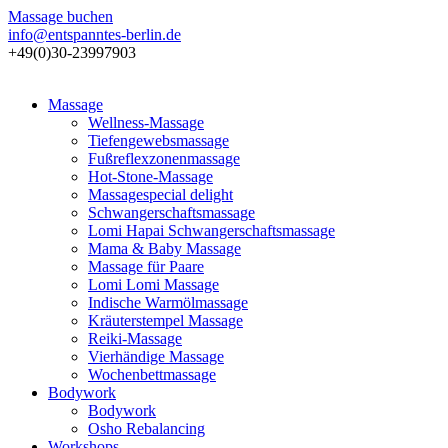
Massage buchen
info@entspanntes-berlin.de
+49(0)30-23997903
Massage
Wellness-Massage
Tiefengewebsmassage
Fußreflexzonenmassage
Hot-Stone-Massage
Massagespecial delight
Schwangerschaftsmassage
Lomi Hapai Schwangerschaftsmassage
Mama & Baby Massage
Massage für Paare
Lomi Lomi Massage
Indische Warmölmassage
Kräuterstempel Massage
Reiki-Massage
Vierhändige Massage
Wochenbettmassage
Bodywork
Bodywork
Osho Rebalancing
Workshops