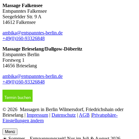
Massage Falkensee
Entspanntes Falkensee
Seegefelder Str. 9 A
14612 Falkensee
ambika@entspanntes-berlin.de
+49(0)160-93326848
Massage Brieselang/Dallgow-Döberitz
Entspanntes Berlin
Forstweg 1
14656 Brieselang
ambika@entspanntes-berlin.de
+49(0)160-93326848
Termin buchen
© 2026 Massagen in Berlin Wilmersdorf, Friedrichshain oder
Brieselang |
Impressum
|
Datenschutz
|
AGB
|
Privatsphäre-
Einstellungen ändern
Menü
☀️ Sommer – Entspannungszeit! Nur im Juli & August 2026