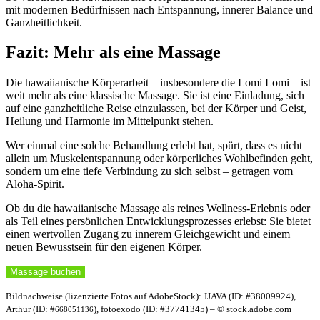
mit modernen Bedürfnissen nach Entspannung, innerer Balance und
Ganzheitlichkeit.
Fazit: Mehr als eine Massage
Die hawaiianische Körperarbeit – insbesondere die Lomi Lomi – ist
weit mehr als eine klassische Massage. Sie ist eine Einladung, sich
auf eine ganzheitliche Reise einzulassen, bei der Körper und Geist,
Heilung und Harmonie im Mittelpunkt stehen.
Wer einmal eine solche Behandlung erlebt hat, spürt, dass es nicht
allein um Muskelentspannung oder körperliches Wohlbefinden geht,
sondern um eine tiefe Verbindung zu sich selbst – getragen vom
Aloha-Spirit.
Ob du die hawaiianische Massage als reines Wellness-Erlebnis oder
als Teil eines persönlichen Entwicklungsprozesses erlebst: Sie bietet
einen wertvollen Zugang zu innerem Gleichgewicht und einem
neuen Bewusstsein für den eigenen Körper.
Massage buchen
Bildnachweise (lizenzierte Fotos auf AdobeStock): JJAVA (ID: #38009924),
Arthur (ID: #
), fotoexodo (ID: #37741345) – © stock.adobe.com
668051136