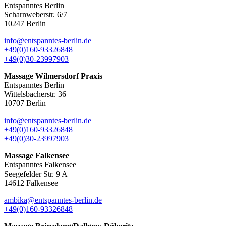
Entspanntes Berlin
Scharnweberstr. 6/7
10247 Berlin
info@entspanntes-berlin.de
+49(0)160-93326848
+49(0)30-23997903
Massage Wilmersdorf Praxis
Entspanntes Berlin
Wittelsbacherstr. 36
10707 Berlin
info@entspanntes-berlin.de
+49(0)160-93326848
+49(0)30-23997903
Massage Falkensee
Entspanntes Falkensee
Seegefelder Str. 9 A
14612 Falkensee
ambika@entspanntes-berlin.de
+49(0)160-93326848